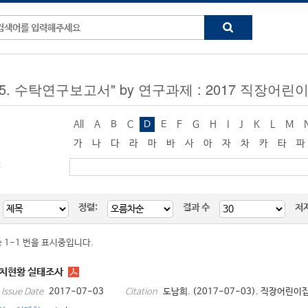
ng "5. 수탁연구보고서" by 연구과제 : 2017 직
All
A
B
C
D
E
F
G
H
I
J
K
L
M
가
나
다
라
마
바
사
아
자
차
카
타
파
:
정렬:
결과 수
저
중 1-1 번을 표시중입니다.
치현황 실태조사
2017-07-03
도남희. (2017-07-03). 직장어린이
Issue Date
Citation