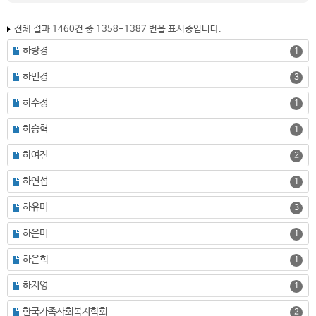
전체 결과 1460건 중 1358-1387 번을 표시중입니다.
하랑경
1
하민경
3
하수정
1
하승혁
1
하여진
2
하연섭
1
하유미
3
하은미
1
하은희
1
하지영
1
한국가족사회복지학회
2