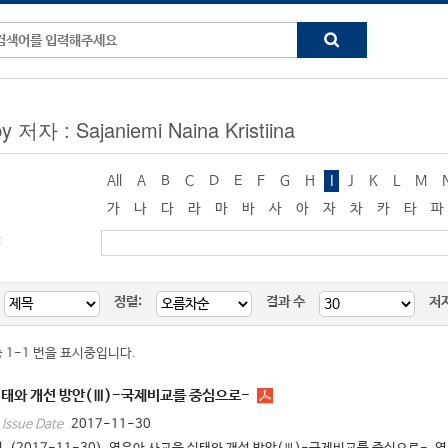
y 저자 : Sajaniemi Naina Kristiina
All
A
B
C
D
E
F
G
H
I
J
K
L
M
가
나
다
라
마
바
사
아
자
차
카
타
파
:
정렬:
결과 수
저
중 1-1 번을 표시중입니다.
실태와 개선 방안(Ⅲ)-국제비교를 중심으로-
2017-11-30
Issue Date