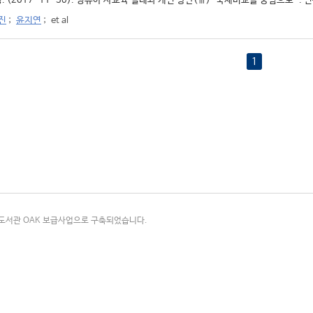
. (2017-11-30). 영유아 사교육 실태와 개선 방안(Ⅲ)-국제비교를 중심으로-. 연구
진
;
윤지연
;
et al
1
국립중앙도서관 OAK 보급사업으로 구축되었습니다.