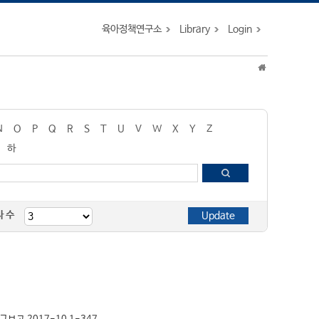
육아정책연구소
Library
Login
N
O
P
Q
R
S
T
U
V
W
X
Y
Z
하
자 수