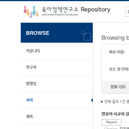
BROWSE
Browsing b
커뮤니티
바로 이동:
연구자
또는 첫 단어
발행일
정렬 기준:
저자
전체 결과 1건 
영유아 사교육 
제목
Report