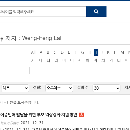
by 저자 : Weng-Feng Lai
All
A
B
C
D
E
F
G
H
I
J
K
L
M
가
나
다
라
마
바
사
아
자
차
카
타
파
:
정렬:
결과 수
저
중 1-1 번을 표시중입니다.
이중언어 발달을 위한 부모 역량강화 지원 방안
2021-12-31
Issue Date