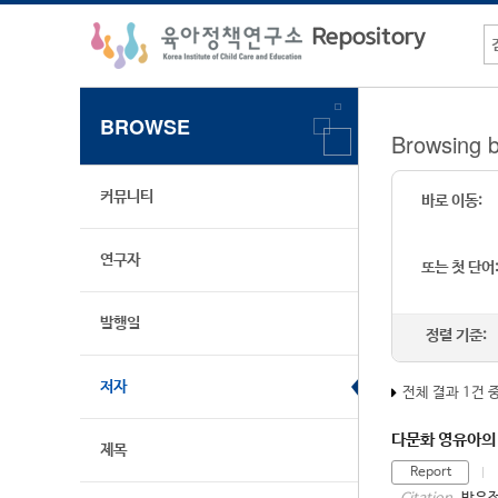
BROWSE
Browsing 
커뮤니티
바로 이동:
연구자
또는 첫 단어
발행일
정렬 기준:
저자
전체 결과 1건 
다문화 영유아의 
제목
Report