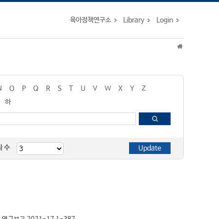
육아정책연구소
Library
Login
N
O
P
Q
R
S
T
U
V
W
X
Y
Z
하
자 수