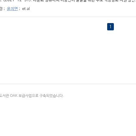
. (2021-12-31). 다문화 영유아의 이중언어 발달을 위한 부모 역량강화 지원 방안. 
경
;
윤지연
;
et al
1
국립중앙도서관 OAK 보급사업으로 구축되었습니다.