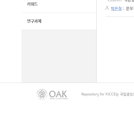
박은정
Citation
키워드
박은정
;
문무
연구과제
Repository for KICCE는 