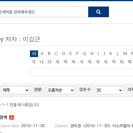
 by 저자 : 이강근
All
A
B
C
D
E
F
G
H
I
J
K
L
M
가
나
다
라
마
바
사
아
자
차
카
타
파
:
정렬:
결과 수
저
중 1-1 번을 표시중입니다.
정책
2016-11-30
권미경. (2016-11-30). 이스라엘
Issue Date
Citation