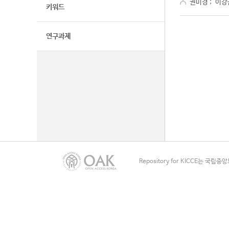
권미경
;
이강
키워드
연구과제
Repository for KICCE는 