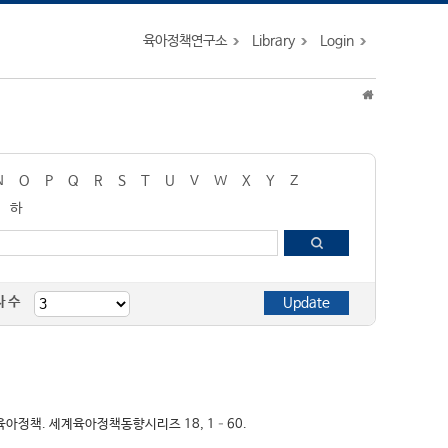
육아정책연구소
Library
Login
N
O
P
Q
R
S
T
U
V
W
X
Y
Z
하
자 수
의 육아정책. 세계육아정책동향시리즈 18, 1–60.