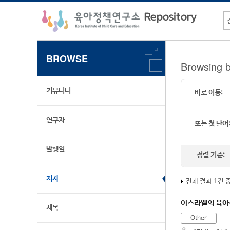
BROWSE
Browsing
커뮤니티
바로 이동:
연구자
또는 첫 단어
발행일
정렬 기준:
저자
전체 결과 1건 
이스라엘의 육아
제목
Other