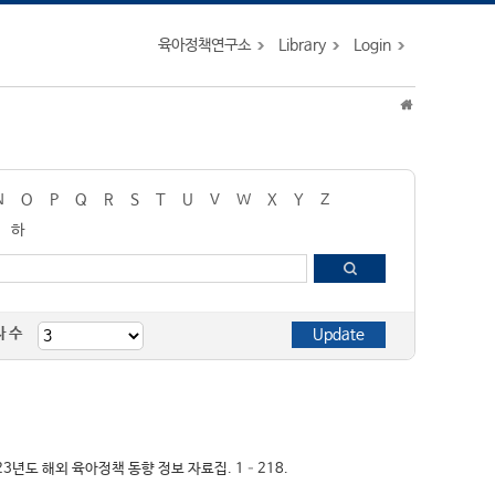
육아정책연구소
Library
Login
N
O
P
Q
R
S
T
U
V
W
X
Y
Z
하
자 수
023년도 해외 육아정책 동향 정보 자료집. 1–218.