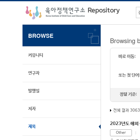
BROWSE
Browsing
커뮤니티
바로 이동:
연구자
또는 첫 단어
발행일
정렬 기준:
저자
전체 결과 306
2023년도 해외
제목
Other