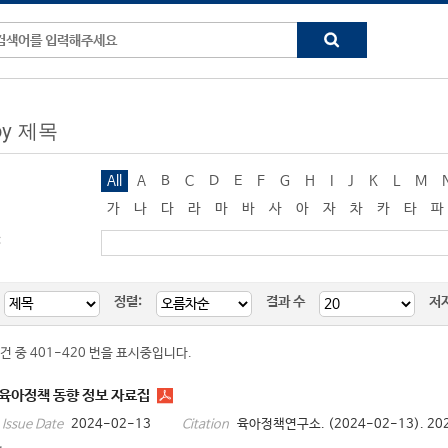
 by 제목
All
A
B
C
D
E
F
G
H
I
J
K
L
M
가
나
다
라
마
바
사
아
자
차
카
타
파
:
정렬:
결과 수
저
3건 중 401-420 번을 표시중입니다.
 육아정책 동향 정보 자료집
2024-02-13
육아정책연구소. (2024-02-13). 2
Issue Date
Citation