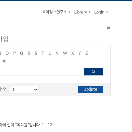
육아정책연구소
Library
Login
 사업
N
O
P
Q
R
S
T
U
V
W
X
Y
Z
하
자 수
엄마의 선택 “유치원”입니다. 1–12.