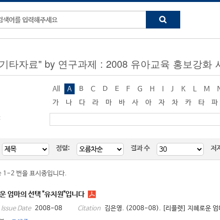
g "기타자료" by 연구과제 : 2008 유아교육 홍보강화
All
A
B
C
D
E
F
G
H
I
J
K
L
M
가
나
다
라
마
바
사
아
자
차
카
타
파
:
정렬:
결과 수
저
중 1-2 번을 표시중입니다.
운 엄마의 선택 "유치원"입니다
2008-08
김은영. (2008-08). [리플렛] 지혜로운 
Issue Date
Citation