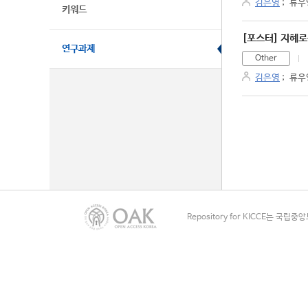
김은영
;
류우
키워드
[포스터] 지혜로
연구과제
Other
김은영
;
류우
Repository for KICCE는 