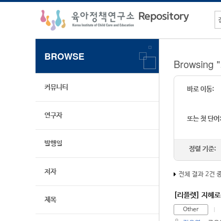
BROWSE
Browsin
커뮤니티
바로 이동:
연구자
또는 첫 단어
발행일
정렬 기준:
저자
전체 결과 2건 
[리플렛] 지혜로
제목
Other