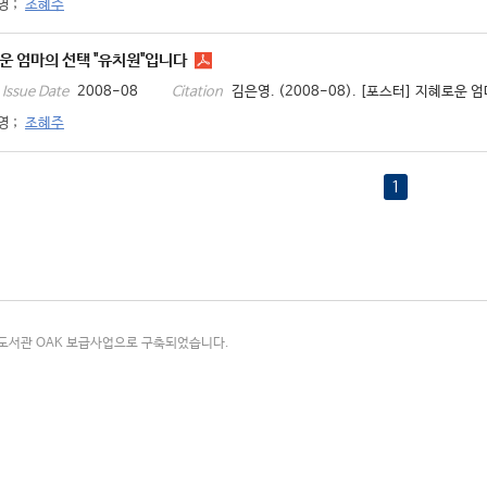
영
;
조혜주
운 엄마의 선택 "유치원"입니다
2008-08
김은영. (2008-08). [포스터] 지혜로운 
Issue Date
Citation
영
;
조혜주
1
국립중앙도서관 OAK 보급사업으로 구축되었습니다.