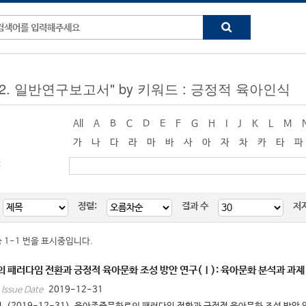
g "2. 일반연구보고서" by 키워드 : 긍정적 육아인식
All
A
B
C
D
E
F
G
H
I
J
K
L
M
가
나
다
라
마
바
사
아
자
차
카
타
파
:
정렬:
결과 수
저
중 1-1 번을 표시중입니다.
패러다임 전환과 긍정적 육아문화 조성 방안 연구(Ⅰ): 육아문화 분석과 과제
2019-12-31
Issue Date