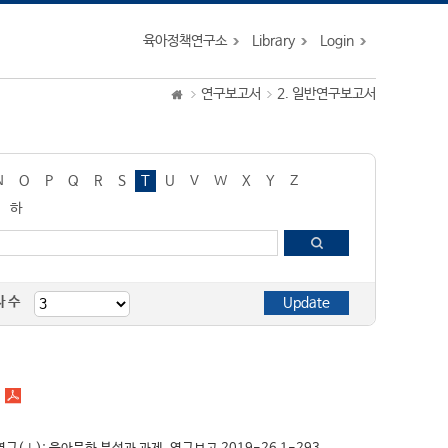
육아정책연구소
Library
Login
연구보고서
2. 일반연구보고서
N
O
P
Q
R
S
T
U
V
W
X
Y
Z
하
자 수