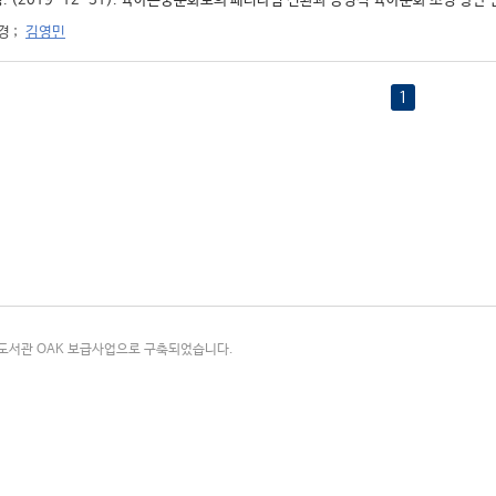
. (2019-12-31). 육아존중문화로의 패러다임 전환과 긍정적 육아문화 조성 방안 연구
경
;
김영민
1
국립중앙도서관 OAK 보급사업으로 구축되었습니다.