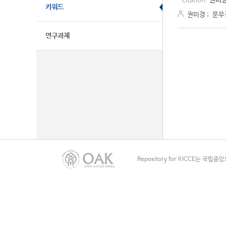
권미경
Citation
키워드
권미경
;
문무
연구과제
Repository for KICCE는 