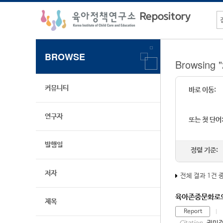
BROWSE
Browsin
커뮤니티
바로 이동:
연구자
또는 첫 단어
발행일
정렬 기준:
저자
전체 결과 1건 
육아존중문화로의 
제목
Report