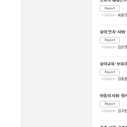
코로나 세대(Cov
Report
최윤경.
Citation
유아 인지·사회·
Report
김은영
Citation
유아교육·보육(E
Report
김동훈
Citation
아동의 사회·정
Report
김지현
Citation