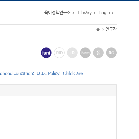
육아정책연구소
Library
Login
연구자
ildhood Education
ECEC Policy
Child Care