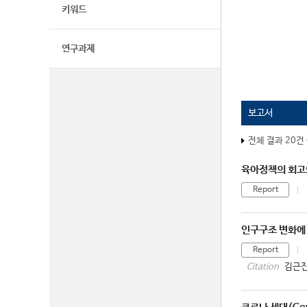
키워드
연구과제
보고서
전체 결과 20건
육아정책의 회고
Report
인구구조 변화에
Report
김근진
Citation