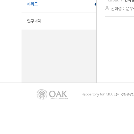
권미경
Citation
키워드
권미경
;
문무
연구과제
Repository for KICCE는 