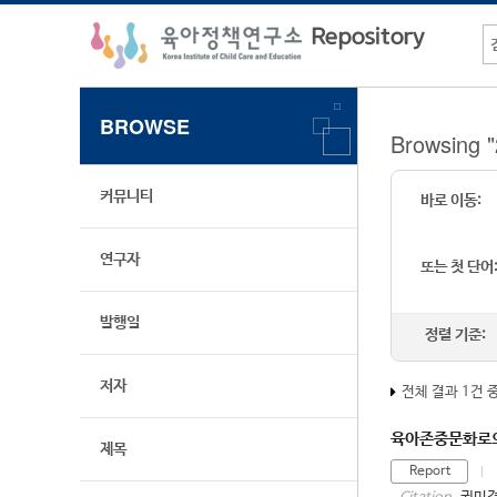
BROWSE
Browsin
커뮤니티
바로 이동:
연구자
또는 첫 단어
발행일
정렬 기준:
저자
전체 결과 1건 
육아존중문화로의 
제목
Report