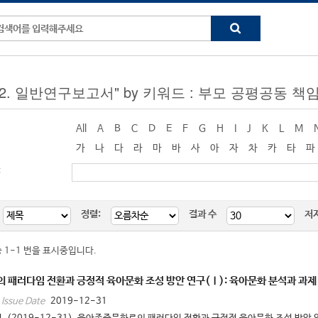
g "2. 일반연구보고서" by 키워드 : 부모 공평공동 책
All
A
B
C
D
E
F
G
H
I
J
K
L
M
가
나
다
라
마
바
사
아
자
차
카
타
파
:
정렬:
결과 수
저
중 1-1 번을 표시중입니다.
패러다임 전환과 긍정적 육아문화 조성 방안 연구(Ⅰ): 육아문화 분석과 과제
2019-12-31
Issue Date