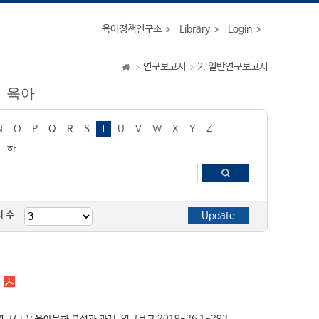
육아정책연구소
Library
Login
연구보고서
2. 일반연구보고서
임 육아
N
O
P
Q
R
S
T
U
V
W
X
Y
Z
하
자 수