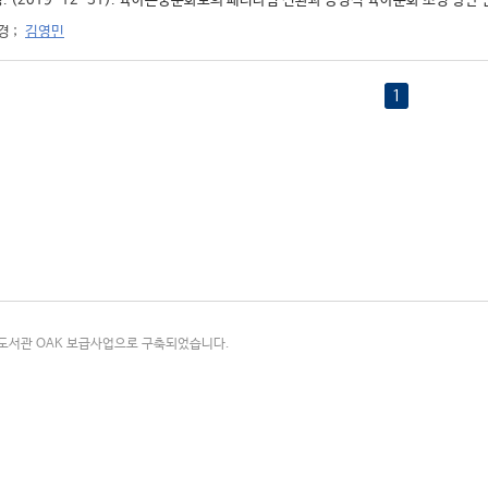
. (2019-12-31). 육아존중문화로의 패러다임 전환과 긍정적 육아문화 조성 방안 연구
경
;
김영민
1
국립중앙도서관 OAK 보급사업으로 구축되었습니다.