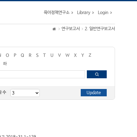
육아정책연구소
Library
Login
연구보고서
2. 일반연구보고서
N
O
P
Q
R
S
T
U
V
W
X
Y
Z
하
자 수