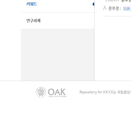
문무경
Citation
키워드
문무경
;
이윤
연구과제
Repository for KICCE는 