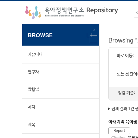
BROWSE
Browsing
커뮤니티
바로 이동:
연구자
또는 첫 단어
발행일
정렬 기준:
저자
전체 결과 1건 
아태지역 육아정책
제목
Report