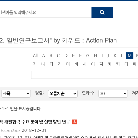
 "2. 일반연구보고서" by 키워드 : Action Plan
All
A
B
C
D
E
F
G
H
I
J
K
L
M
가
나
다
라
마
바
사
아
자
차
카
타
파
:
정렬:
결과 수
저
중 1-1 번을 표시중입니다.
 개발협력 수요 분석 및 실행 방안 연구
2018-12-31
Issue Date