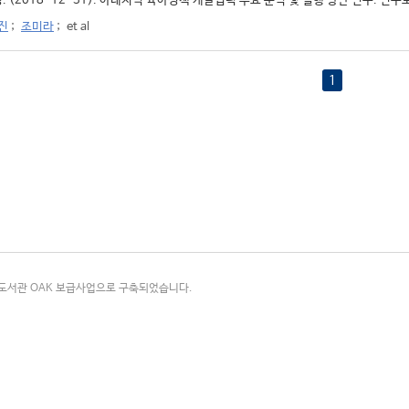
. (2018-12-31). 아태지역 육아정책 개발협력 수요 분석 및 실행 방안 연구. 연구보고
진
;
조미라
;
et al
1
국립중앙도서관 OAK 보급사업으로 구축되었습니다.