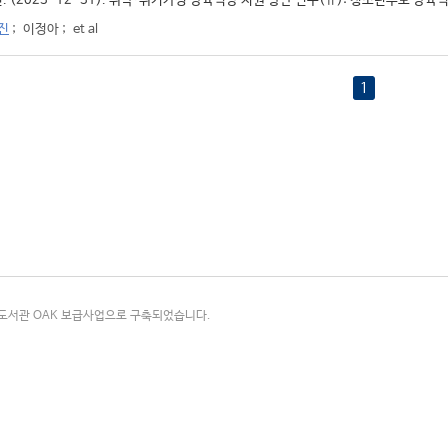
. (2023-12-31). 취약·위기가정 양육역량 지원 방안 연구(Ⅱ): 청소년부모 양육역량
진
;
이정아
;
et al
1
국립중앙도서관 OAK 보급사업으로 구축되었습니다.