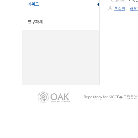
조숙인
Citation
키워드
조숙인
;
배윤
연구과제
Repository for KICCE는 