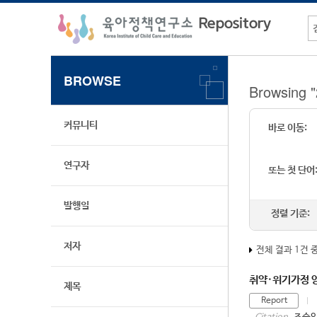
BROWSE
Browsing
커뮤니티
바로 이동:
연구자
또는 첫 단어
발행일
정렬 기준:
저자
전체 결과 1건 
취약·위기가정 양
제목
Report