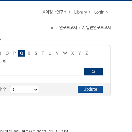
육아정책연구소
Library
Login
연구보고서
2. 일반연구보고서
s
N
O
P
Q
R
S
T
U
V
W
X
Y
Z
하
자 수