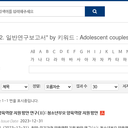
 "2. 일반연구보고서" by 키워드 : Adolescent couple
All
A
B
C
D
E
F
G
H
I
J
K
L
M
가
나
다
라
마
바
사
아
자
차
카
타
파
:
정렬:
결과 수
저
중 1-1 번을 표시중입니다.
육역량 지원 방안 연구(Ⅱ): 청소년부모 양육역량 지원 방안
2023-12-31
Issue Date