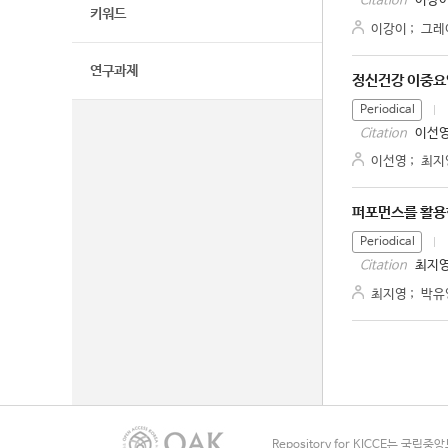
이강이
Citation
키워드
이강이
;
그레
연구과제
정신건강 이중요
Periodical
이선영
Citation
이선영
;
최지
퍼포먼스를 활용
Periodical
최지영
Citation
최지영
;
박유
Repository for KICCE는 