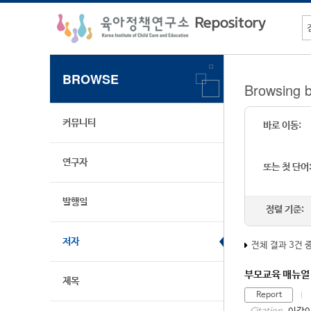
BROWSE
Browsing
커뮤니티
바로 이동:
연구자
또는 첫 단어
발행일
정렬 기준:
저자
전체 결과 3건 
부모교육 매뉴얼
제목
Report