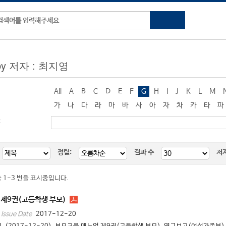
 by 저자 : 최지영
All
A
B
C
D
E
F
G
H
I
J
K
L
M
가
나
다
라
마
바
사
아
자
차
카
타
파
:
정렬:
결과 수
저
중 1-3 번을 표시중입니다.
 제9권(고등학생 부모)
2017-12-20
Issue Date