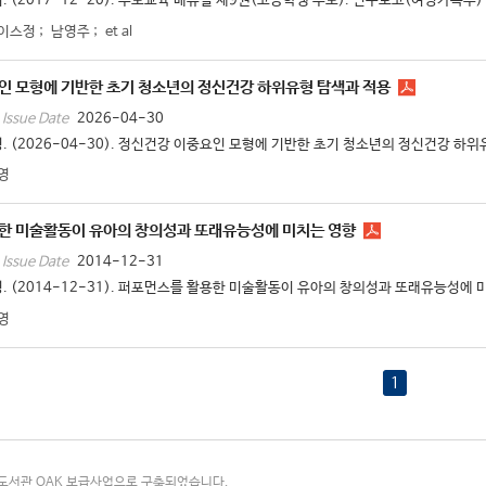
. (2017-12-20). 부모교육 매뉴얼 제9권(고등학생 부모). 연구보고(여성가족부) 20
이스정
;
남영주
;
et al
인 모형에 기반한 초기 청소년의 정신건강 하위유형 탐색과 적용
2026-04-30
Issue Date
. (2026-04-30). 정신건강 이중요인 모형에 기반한 초기 청소년의 정신건강 하위유형
영
한 미술활동이 유아의 창의성과 또래유능성에 미치는 영향
2014-12-31
Issue Date
. (2014-12-31). 퍼포먼스를 활용한 미술활동이 유아의 창의성과 또래유능성에 미치
영
1
국립중앙도서관 OAK 보급사업으로 구축되었습니다.