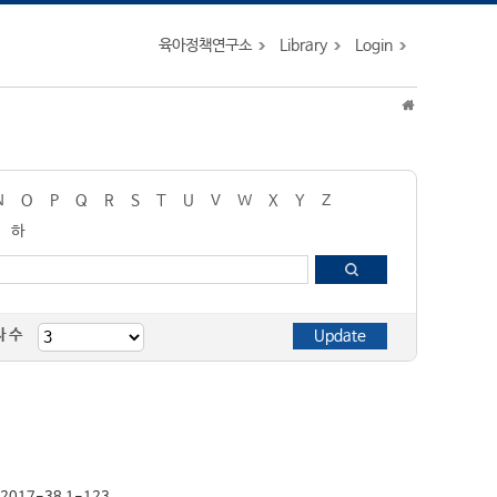
육아정책연구소
Library
Login
N
O
P
Q
R
S
T
U
V
W
X
Y
Z
하
자 수