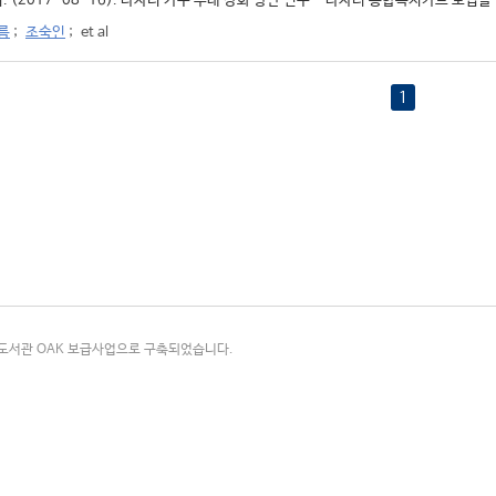
. (2017-08-16). 다자녀 가구 우대 강화 방안 연구 - 다자녀 통합복지카드 도입을 
름
;
조숙인
;
et al
1
국립중앙도서관 OAK 보급사업으로 구축되었습니다.