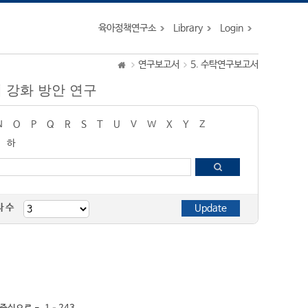
육아정책연구소
Library
Login
연구보고서
5. 수탁연구보고서
우대 강화 방안 연구
N
O
P
Q
R
S
T
U
V
W
X
Y
Z
하
자 수