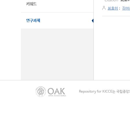
최효미
Citation
키워드
최효미
;
김아
연구과제
Repository for KICCE는 