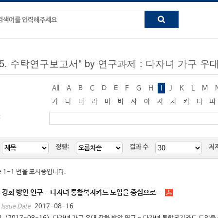
g "5. 수탁연구보고서" by 연구과제 : 다자녀 가구 
All
A
B
C
D
E
F
G
H
I
J
K
L
M
가
나
다
라
마
바
사
아
자
차
카
타
파
:
정렬:
결과 수
저
중 1-1 번을 표시중입니다.
 강화 방안 연구 - 다자녀 통합복지카드 도입을 중심으로 -
2017-08-16
Issue Date