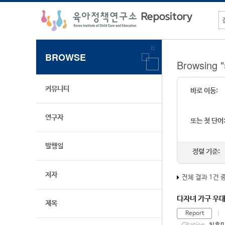
BROWSE
Browsin
커뮤니티
바로 이동:
연구자
또는 첫 단어
발행일
정렬 기준:
저자
전체 결과 1건 
다자녀 가구 우대
제목
Report