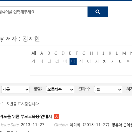
 by 저자 : 강지현
All
A
B
C
D
E
F
G
H
I
J
K
L
M
가
나
다
라
마
바
사
아
자
차
카
타
파
:
정렬:
결과 수
저
중 1-5 번을 표시중입니다.
지도를 위한 부모교육용 안내서
2013-11-27
이미화. (2013-11-27). 영유아 문
Issue Date
Citation