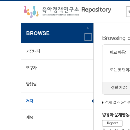
BROWSE
Browsing
커뮤니티
바로 이동:
연구자
또는 첫 단어
발행일
정렬 기준:
저자
전체 결과 5건 
영유아 문제행동
제목
Report