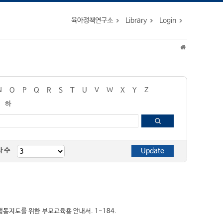
육아정책연구소
Library
Login
N
O
P
Q
R
S
T
U
V
W
X
Y
Z
하
자 수
제행동지도를 위한 부모교육용 안내서. 1-184.