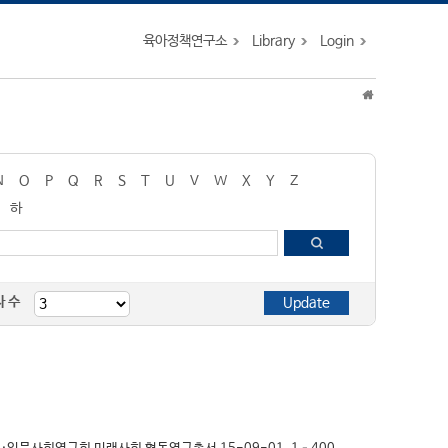
육아정책연구소
Library
Login
N
O
P
Q
R
S
T
U
V
W
X
Y
Z
하
자 수