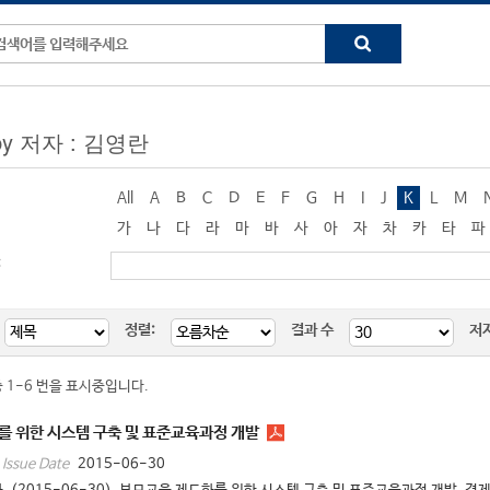
 by 저자 : 김영란
All
A
B
C
D
E
F
G
H
I
J
K
L
M
가
나
다
라
마
바
사
아
자
차
카
타
파
:
정렬:
결과 수
저
중 1-6 번을 표시중입니다.
를 위한 시스템 구축 및 표준교육과정 개발
2015-06-30
Issue Date