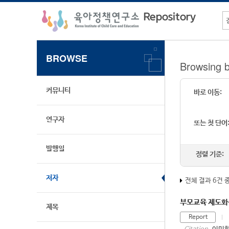
BROWSE
Browsing
커뮤니티
바로 이동:
연구자
또는 첫 단어
발행일
정렬 기준:
저자
전체 결과 6건 
부모교육 제도화
제목
Report