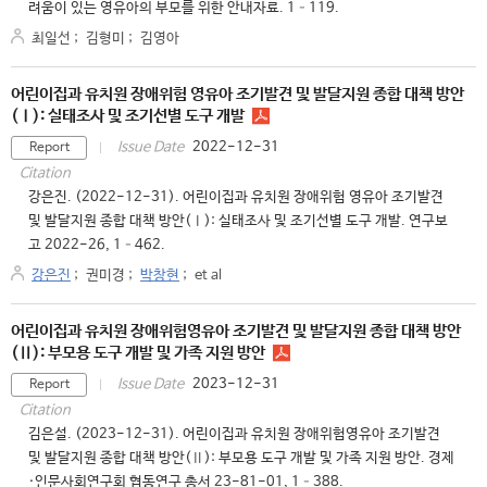
려움이 있는 영유아의 부모를 위한 안내자료. 1–119.
최일선
;
김형미
;
김영아
어린이집과 유치원 장애위험 영유아 조기발견 및 발달지원 종합 대책 방안
(Ⅰ): 실태조사 및 조기선별 도구 개발
2022-12-31
Issue Date
Report
Citation
강은진. (2022-12-31). 어린이집과 유치원 장애위험 영유아 조기발견
및 발달지원 종합 대책 방안(Ⅰ): 실태조사 및 조기선별 도구 개발. 연구보
고 2022-26, 1–462.
강은진
;
권미경
;
박창현
;
et al
어린이집과 유치원 장애위험영유아 조기발견 및 발달지원 종합 대책 방안
(Ⅱ): 부모용 도구 개발 및 가족 지원 방안
2023-12-31
Issue Date
Report
Citation
김은설. (2023-12-31). 어린이집과 유치원 장애위험영유아 조기발견
및 발달지원 종합 대책 방안(Ⅱ): 부모용 도구 개발 및 가족 지원 방안. 경제
·인문사회연구회 협동연구 총서 23-81-01, 1–388.