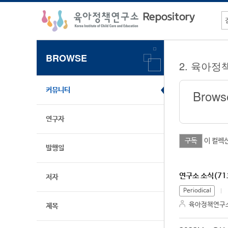
BROWSE
2. 육아정
커뮤니티
Brows
연구자
이 컬렉
발행일
연구소 소식(71
저자
Periodical
육아정책연구
제목