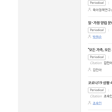
Periodical
육아정책연구
일･가정 양립 문
Periodical
박원순
"모든 가족, 모
Periodical
김민아
Citation
김민아
코로나19 상황 
Periodical
조숙인
Citation
조숙인