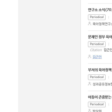
연구소 소식(70
Periodical
육아정책연구
문재인 정부 육아
Periodical
김근진
Citation
김근진
부처의 육아정책
Periodical
성과공유정보
아동이 존중받는
Periodical
박상희