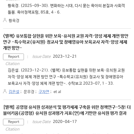
황옥경. (2025-09-30). 변화하는 시대, 다시 묻는 육아의 본질과 사회적
돌봄. 육아정책포럼, 85호, 4–6.
황옥경
<별책> 유보통합 실현을 위한 보육·유치원 교원 자격·양성 체제 개편 방안
연구 -특수학교(유치원) 정교사 및 장애영유아 보육교사 자격·양성 체제
개편 방안-
2023-12-21
Issue Date
Report
Citation
김은설. (2023-12-21). <별책> 유보통합 실현을 위한 보육·유치원 교원
자격·양성 체제 개편 방안 연구 -특수학교(유치원) 정교사 및 장애영유아
보육교사 자격·양성 체제 개편 방안-. 수탁보고 2023-07, 1–33.
김은설
;
문무경
;
구자연
;
et al
[별책] 공영형 유치원 성과분석 및 평가체제 구축을 위한 정책연구-5장: 더
불어키움(공영형) 유치원 성과평가 지표(안)에 기반한 유치원 평가 결과
2020-04-17
Issue Date
Report
Citation