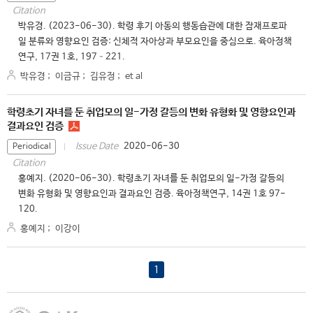
Citation
박유경. (2023-06-30). 학령 후기 아동의 행동습관에 대한 잠재프로파
일 분류와 영향요인 검증: 신체적 자아상과 부모요인을 중심으로. 육아정책
연구, 17권 1호, 197–221.
박유경
;
이금규
;
김유정
;
et al
학령초기 자녀를 둔 취업모의 일-가정 갈등의 변화 유형화 및 영향요인과
결과요인 검증
2020-06-30
Issue Date
Periodical
Citation
홍예지. (2020-06-30). 학령초기 자녀를 둔 취업모의 일-가정 갈등의
변화 유형화 및 영향요인과 결과요인 검증. 육아정책연구, 14권 1호 97-
120.
홍예지
;
이강이
1