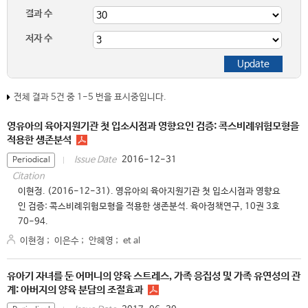
결과 수
저자 수
전체 결과 5건 중 1-5 번을 표시중입니다.
영유아의 육아지원기관 첫 입소시점과 영향요인 검증: 콕스비례위험모형을
적용한 생존분석
2016-12-31
Issue Date
Periodical
Citation
이현정. (2016-12-31). 영유아의 육아지원기관 첫 입소시점과 영향요
인 검증: 콕스비례위험모형을 적용한 생존분석. 육아정책연구, 10권 3호
70-94.
이현정
;
이은수
;
안혜영
;
et al
유아기 자녀를 둔 어머니의 양육 스트레스, 가족 응집성 및 가족 유연성의 관
계: 아버지의 양육 분담의 조절효과