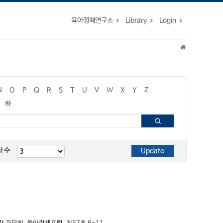
육아정책연구소
Library
Login
N
O
P
Q
R
S
T
U
V
W
X
Y
Z
하
자 수