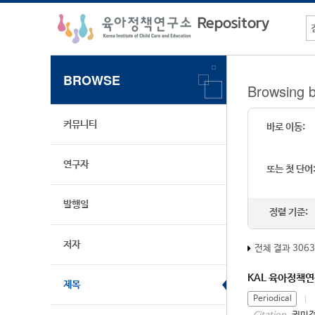
BROWSE
Browsing
커뮤니티
바로 이동:
연구자
또는 첫 단어
발행일
정렬 기준:
저자
전체 결과 306
KAL 육아정책
제목
Periodical