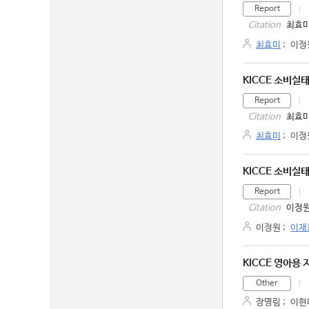
Report
최효미
Citation
최효미
;
이정
KICCE 소비실
Report
최효미
Citation
최효미
;
이정
KICCE 소비실
Report
이정원
Citation
이정원
;
이재
KICCE 영아용
Other
장명림
;
이현