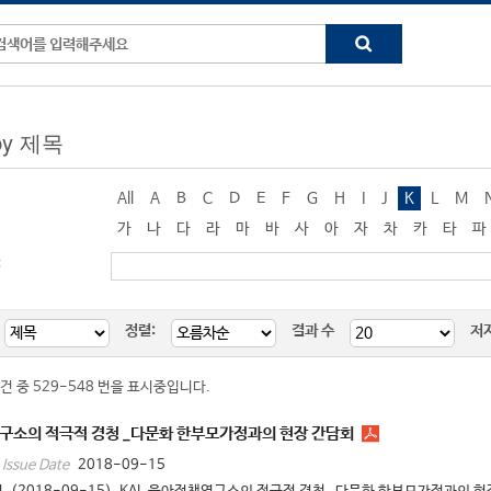
 by 제목
All
A
B
C
D
E
F
G
H
I
J
K
L
M
가
나
다
라
마
바
사
아
자
차
카
타
파
:
정렬:
결과 수
저
3건 중 529-548 번을 표시중입니다.
연구소의 적극적 경청 _다문화 한부모가정과의 현장 간담회
2018-09-15
Issue Date