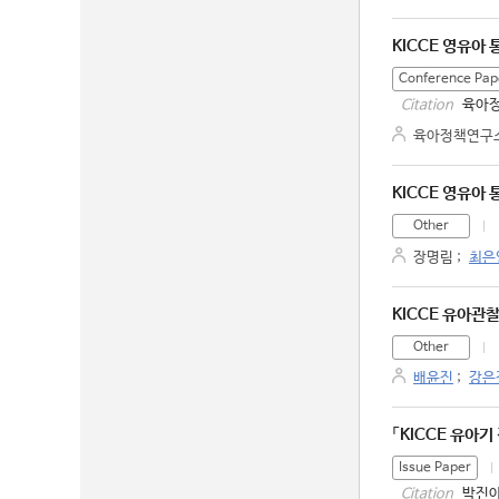
KICCE 영유아
Conference Pap
육아정
Citation
육아정책연구
KICCE 영유아
Other
장명림
;
최은
KICCE 유아관
Other
배윤진
;
강은
「KICCE 유아
Issue Paper
박진아
Citation