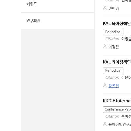
권미경
Citation
키워드
권미경
연구과제
KAL 육아정책
Periodical
이정림
Citation
이정림
KAL 육아정책
Periodical
강은진
Citation
강은진
KICCE Interna
Conference Pap
육아정책
Citation
육아정책연구