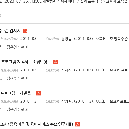
 (2023-07-25). KICCE 개발협력 정책세미나: 양질의 포용적 유아교육과 보육을 
소
양육수준 검사지
2011-03
장명림. (2011-03). KICCE 부모 양육수준
Issue Date
Citation
진
;
김은영
;
et al
육 프로그램 지침서 - 소집단용 -
2011-03
김희진. (2011-03). KICCE 부모교육 프
Issue Date
Citation
영
;
김현주
;
et al
육프로그램 - 개별용 -
2010-12
장명림. (2010-12). KICCE 부모교육프로그
Issue Date
Citation
진
;
김은영
;
et al
태조사: 양육비용 및 육아서비스 수요 연구(Ⅲ)